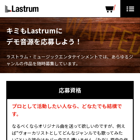
ARTISTS
LABEL PRODUCTS
DISTRIBUTION
キミもLastrumに
デモ音源を応募しよう！
ニュース
会社概要
ラストラム・ミュージックエンタテインメントでは、
あらゆるジ
ャンルの作品を随時募集しています。
お問い合わせ
応募資格
デモテープ
プロとして活動したい人なら、どなたでも結構で
プライバシーポリシー
す。
ENGLISH PAGE
なるべくならオリジナル曲を送って欲しいのですが、例え
ば”ヴォーカリストとしてどんなジャンルでも歌ってみた
い”という場合はカバー曲でも構いません（ただし原曲の作