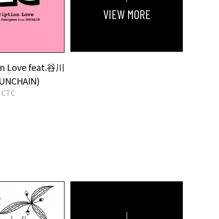
VIEW MORE
on Love feat.谷川
NCHAIN)
CTC