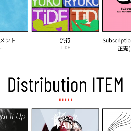
メント
流行
Subscripti
a
TiDE
正憲(U
Distribution ITEM