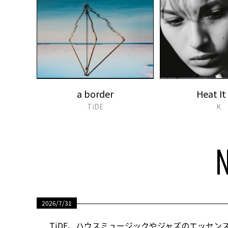
a border
Heat It
TiDE
K
2026/7/31
TiDE、ハウスミュージックやジャズのエッセン