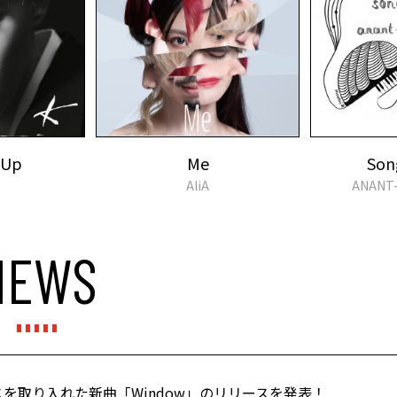
 Up
Me
Song
AliA
ANANT-
NEWS
スを取り入れた新曲「Window」のリリースを発表！