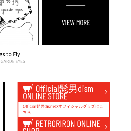
VIEW MORE
s to Fly
GARDE EYES
Official髭男dism
ONLINE STORE
Official髭男dismのオフィシャルグッズはこ
ちら
RETRORIRON ONLINE
SHOP