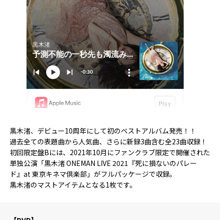
黒木渚、デビュー10周年にして初のベストアルバム発売！！
過去全ての表題曲から人気曲、さらに新録3曲含む全23曲収録！
初回限定盤Bには、2021年10月にファンクラブ限定で開催された
単独公演「黒木渚 ONEMAN LIVE 2021『死に損ないのパレー
ド』at 東京キネマ倶楽部」がフルパッケージで収録。
黒木渚のマストアイテムとなる1枚です。
【DVD】