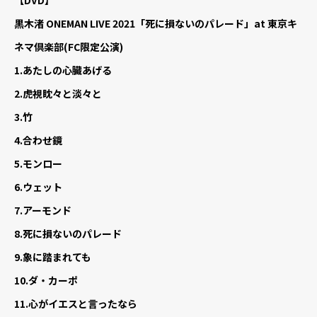
黒木渚 ONEMAN LIVE 2021「死に損ないのパレード」at 東京キ
ネマ倶楽部(FC限定公演)
1.
あたしの心臓あげる
2.
虎視眈々と淡々と
3.
竹
4.
合わせ鏡
5.
モンロー
6.
ウェット
7.
アーモンド
8.
死に損ないのパレード
9.
象に踏まれても
10.
ダ・カーポ
11.
心がイエスと言ったなら