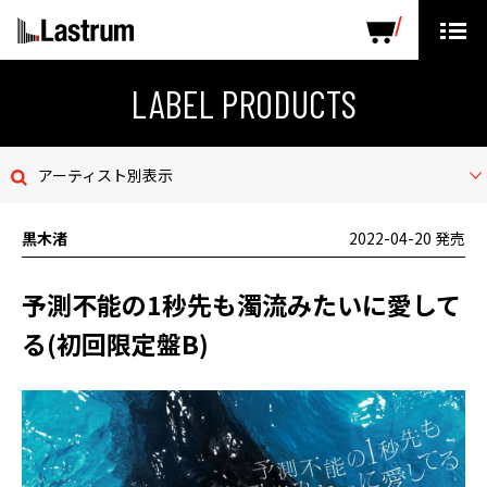
ARTISTS
LABEL PRODUCTS
DISTRIBUTION
LABEL PRODUCTS
ニュース
アーティスト別表示
会社概要
黒木渚
2022-04-20 発売
お問い合わせ
予測不能の1秒先も濁流みたいに愛して
デモテープ
る(初回限定盤B)
プライバシーポリシー
ENGLISH PAGE