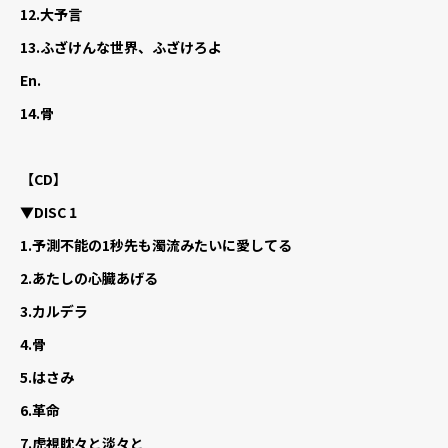
12.
大予言
13.
ふざけんな世界、ふざけろよ
En.
14.
骨
【CD】
▼DISC 1
1.
予測不能の1秒先も濁流みたいに愛してる
2.
あたしの心臓あげる
3.
カルデラ
4.
骨
5.
はさみ
6.
革命
7.
虎視眈々と淡々と