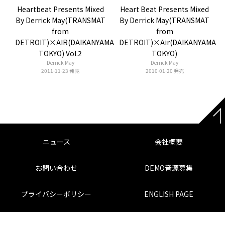
Heartbeat Presents Mixed
Heart Beat Presents Mixed
By Derrick May(TRANSMAT
By Derrick May(TRANSMAT
from
from
DETROIT)×AIR(DAIKANYAMA
DETROIT)×Air(DAIKANYAMA
TOKYO) Vol.2
TOKYO)
Derrick May
Derrick May
2011-11-23 発売
2010-01-20 発売
ニュース
会社概要
お問い合わせ
DEMO音源募集
プライバシーポリシー
ENGLISH PAGE