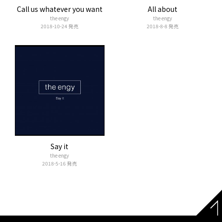
Call us whatever you want
All about
the engy
the engy
2018-10-24 発売
2018-8-8 発売
Say it
the engy
2018-5-16 発売