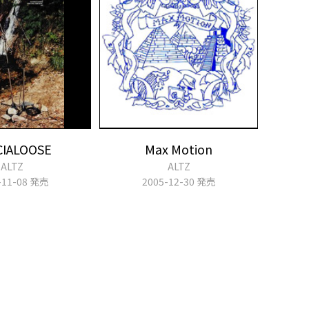
CIALOOSE
Max Motion
ALTZ
ALTZ
-11-08 発売
2005-12-30 発売