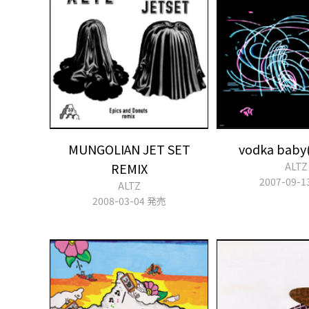
MUNGOLIAN JET SET
vodka baby(
REMIX
ALTZ
2007-09-
ALTZ
2008-03-04 発売