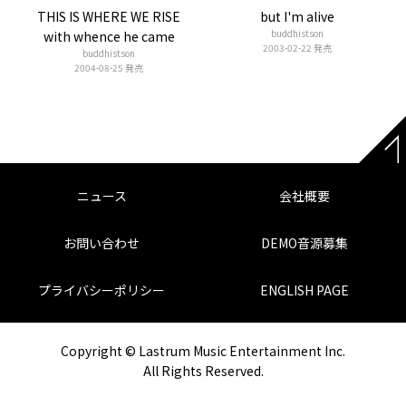
THIS IS WHERE WE RISE
but I'm alive
buddhistson
with whence he came
2003-02-22 発売
buddhistson
2004-08-25 発売
ニュース
会社概要
お問い合わせ
DEMO音源募集
プライバシーポリシー
ENGLISH PAGE
Copyright © Lastrum Music Entertainment Inc.
All Rights Reserved.