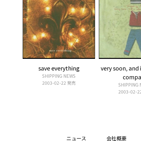
save everything
very soon, and 
SHIPPING NEWS
compa
2003-02-22 発売
SHIPPING
2003-02-
ニュース
会社概要