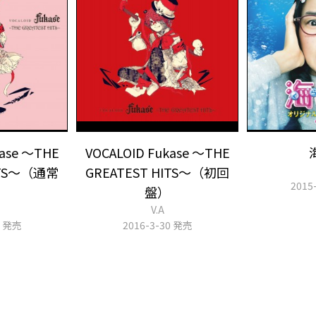
kase ～THE
VOCALOID Fukase ～THE
ITS～（通常
GREATEST HITS～（初回
2015
盤）
V.A
0 発売
2016-3-30 発売