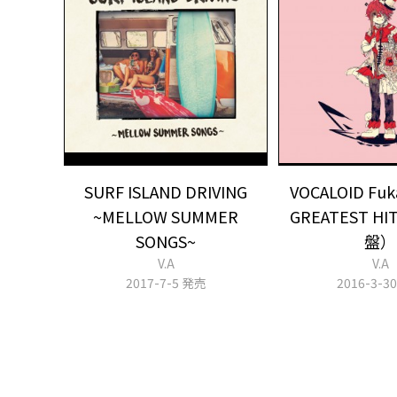
SURF ISLAND DRIVING
VOCALOID Fu
~MELLOW SUMMER
GREATEST H
SONGS~
盤）
V.A
V.A
2017-7-5 発売
2016-3-3