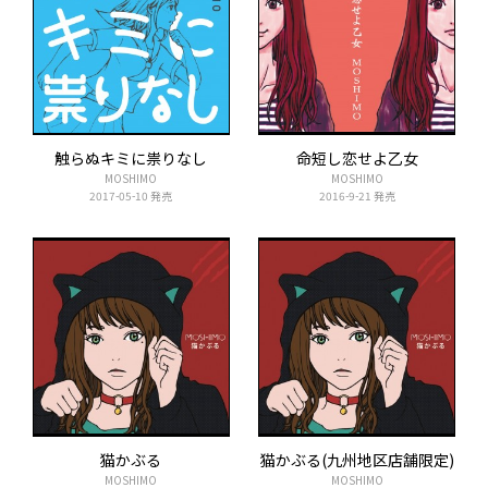
触らぬキミに祟りなし
命短し恋せよ乙女
MOSHIMO
MOSHIMO
2017-05-10 発売
2016-9-21 発売
猫かぶる
猫かぶる(九州地区店舗限定)
MOSHIMO
MOSHIMO