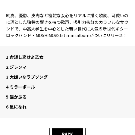
純真、憂鬱、皮肉など複雑な女心をリアルに描く歌詞、可愛いの
に凛とした独特の響きを持つ歌声、吸引力抜群のカラフルなサウ
ンドで、中高大学生を中心とした若い世代に人気の新世代ギター
ロックバンド・MOSHIMOの1st mini albumがついにリリース！
1.
命短し恋せよ乙女
2.
ジレンマ
3.
大嫌いなラブソング
4.
ミラーボール
5.
猫かぶる
6.
星になれ
BACK