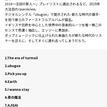
2019～注目の新人～」プレイリストに選出されるなど、2019年
大注目のravenknee。
デジタルシングル「ubugoe」で提示された-新たな時代の旗手-
を担う彼らのファーストフルアルバムが誕生。
イギリスや北欧を中心とした世界中の音楽的ルーツを唯一無二の
センスで色濃く抽出し、エッジーに煮詰め、
ポップミュージックに仕上げられた楽曲たちが新たな時代のリス
ナーを迎えに、そしてすぐに連れ去ってしまうだろう。
1.
The era of turmoil
2.
ubugoe
3.
Pick you up
4.
Earth
5.
I wanna stay
6.
青の魔法
7.
AJISAI