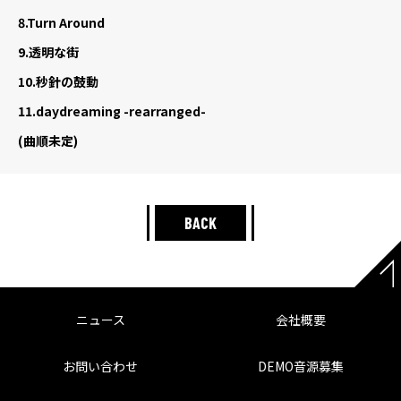
8.
Turn Around
9.
透明な街
10.
秒針の鼓動
11.
daydreaming -rearranged-
(曲順未定)
BACK
ニュース
会社概要
お問い合わせ
DEMO音源募集