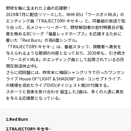
野球を軸に生まれた２曲の応援歌！
2019年7月に配信リリースした、NHK BS1「ワースポ×MLB」の
エンディング曲「TRAJECTORY-キセキ-」と、同番組の放送で知
り合った、元メジャーリーガーで、野球解説者の岩村明憲氏が監
督を務めるBCリーグ「福島レッドホープス」を応援するために
書いた「Red Burn」の両A面シングル。
「TRAJECTORY-キセキ-」は、番組スタッフ、視聴者へ勇気を
与えられるような歌詞の内容となっており、2020年も、引き続き
「ワースポ×MLB」のエンディング曲として起用されている(5月
現在放送休止中)。
さらに初回盤には、昨年末に梅田シャングリラで行ったワンマン
ライブ House Of “LIGHT & SHADOW” 2nd - コンセプトライブ-
の模様を収めたライブDVD(ダイジェスト版)が付属する。
スポーツと音楽を掛け合わせ 誕生した2曲は、多くの人達に勇気
を与える応援歌となっている。
1.
Red Burn
2.
TRAJECTORY-キセキ-