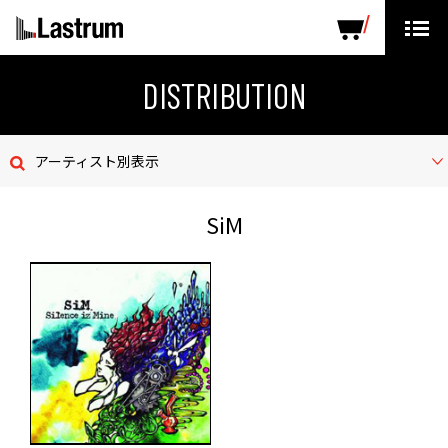
ARTISTS
LABEL PRODUCTS
DISTRIBUTION
DISTRIBUTION
ニュース
アーティスト別表示
会社概要
SiM
お問い合わせ
デモテープ
プライバシーポリシー
ENGLISH PAGE