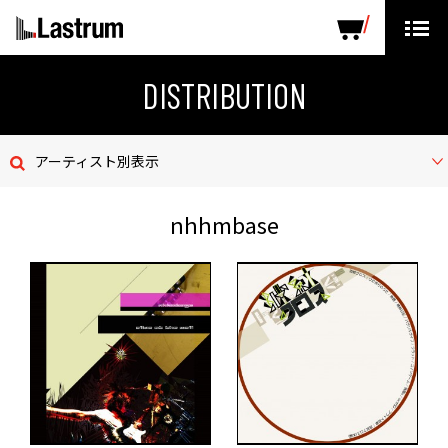
ARTISTS
LABEL PRODUCTS
DISTRIBUTION
DISTRIBUTION
ニュース
アーティスト別表示
会社概要
nhhmbase
お問い合わせ
デモテープ
プライバシーポリシー
ENGLISH PAGE