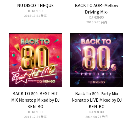
NU DISCO THEQUE
BACK TO AOR‒Mellow
DJ KEN-BO
Driving Mix-
2015-10-21 発売
DJ KEN-BO
2015-5-20 発売
BACK TO 80’s BEST HIT
Back To 80’s Party Mix
MIX Nonstop Mixed by DJ
Nonstop LIVE Mixed by DJ
KEN-BO
KEN-BO
DJ KEN-BO
DJ KEN-BO
2014-12-24 発売
2014-08-27 発売