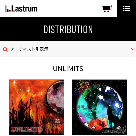
ARTISTS
LABEL PRODUCTS
DISTRIBUTION
DISTRIBUTION
ニュース
アーティスト別表示
会社概要
UNLIMITS
お問い合わせ
デモテープ
プライバシーポリシー
ENGLISH PAGE