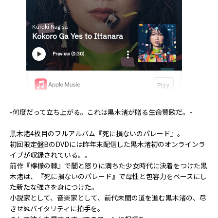
-何度だって立ち上がる。これは黒木渚が贈る生命賛歌だ。-
黒木渚4枚目のフルアルバム『死に損ないのパレード』。
初回限定盤BのDVDには昨年末配信した黒木渚初のオンラインラ
イブが収録されている。。
前作『檸檬の棘』で闇と怒りに満ちた少女時代に決着をつけた黒
木渚は、『死に損ないのパレード』で母性と包容力をベースにし
た新たな強さを身につけた。
小説家として、音楽家として、前代未聞の道を進む黒木渚の、尽
きせぬバイタリティに拍手を。