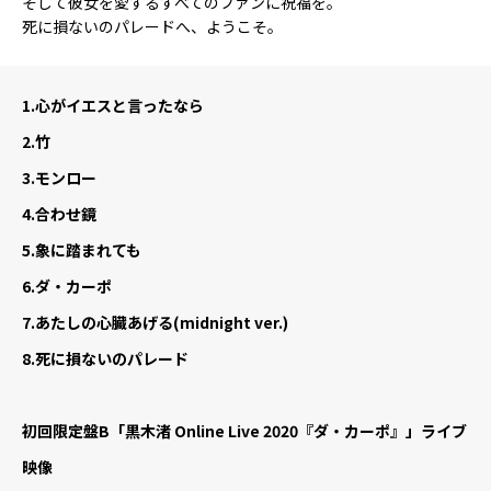
そして彼女を愛するすべてのファンに祝福を。
死に損ないのパレードへ、ようこそ。
1.
心がイエスと言ったなら
2.
竹
3.
モンロー
4.
合わせ鏡
5.
象に踏まれても
6.
ダ・カーポ
7.
あたしの心臓あげる(midnight ver.)
8.
死に損ないのパレード
初回限定盤B
「黒木渚 Online Live 2020『ダ・カーポ』」ライブ
映像