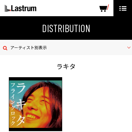
ARTISTS
LABEL PRODUCTS
DISTRIBUTION
DISTRIBUTION
ニュース
アーティスト別表示
会社概要
ラキタ
お問い合わせ
デモテープ
プライバシーポリシー
ENGLISH PAGE