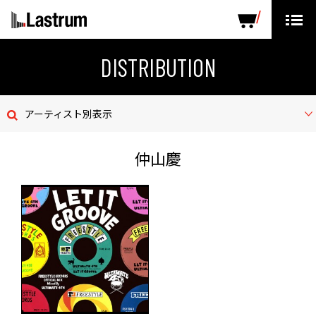
ARTISTS
LABEL PRODUCTS
DISTRIBUTION
DISTRIBUTION
ニュース
アーティスト別表示
会社概要
仲山慶
お問い合わせ
デモテープ
プライバシーポリシー
ENGLISH PAGE