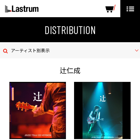
ARTISTS
LABEL PRODUCTS
DISTRIBUTION
DISTRIBUTION
ニュース
アーティスト別表示
会社概要
辻仁成
お問い合わせ
デモテープ
プライバシーポリシー
ENGLISH PAGE