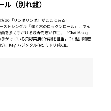
ール（別れ盤）
1世紀の『リンダリンダ』がここにある!
ァーストシングル『僕と君のロックンロール』。でん
曲を多く手がける浅野尚志が作曲、『Chai Maxx』
数手がけている只野菜摘が作詞を担当。Gt. 越川和磨
MS)、Key. ハジメタル(ex. ミドリ)参加。