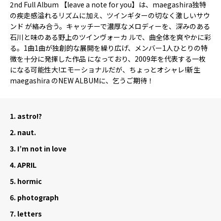
2nd Full Album 【leave a note for you】は、maegashira独特
の疾走感溢れるリズムに加え、ツインギターの切なく激しいサウ
ンド が絡み合う。キャッチーで濃厚なメロディーを、深みのある
石川と味のある野上のツインヴォーカ ルで、曲全体を爽やかに彩
る。1曲1曲が独創的な展開を繰り広げ、メンバー1人ひとりの特
徴を十分に発揮した作品 になっており、2009年を代表する一枚
になる可能性大!エモーショナルだが、ちょっとオシャレ!新生
maegashira のNEW ALBUMに、乞うご期待！
1.
astro!?
2.
naut.
3.
I’m not in love
4.
APRIL
5.
hormic
6.
photograph
7.
letters