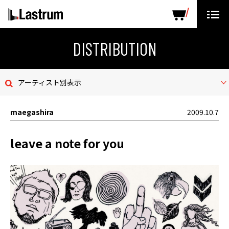
ARTISTS
LABEL PRODUCTS
DISTRIBUTION
DISTRIBUTION
ニュース
アーティスト別表示
会社概要
maegashira
2009.10.7
お問い合わせ
leave a note for you
デモテープ
プライバシーポリシー
ENGLISH PAGE