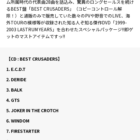
ム所属時代の代表曲28曲を詰込み、驚異のロングセールスを続け
るBEST盤「BEST CRUSADERS」（コピーコントロール解
除！）と通販のみで販売していた数々のPVや野音でのLIVE、海
外TOURの模様等が収録された知る人ぞ知る傑作DVD「1999-
2003 LASTRUM YEARS」を合わせたスペシャルパッケージ!!即ゲ
ットのマストアイテムですっ!!
【CD : BEST CRUSADERS】
1.
E.C.D.T
2.
DERIDE
3.
BALK
4.
GTS
5.
JOKER IN THE CROTCH
6.
WINDOM
7.
FIRESTARTER