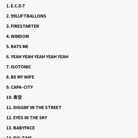
1.
E.C.D.T
2.
99LUFTBALLONS
3.
FIRESTARTER
4.
WINDOM
5.
RATS ME
6.
YEAH YEAH YEAH YEAH YEAH
7.
ISOTONIC
8.
BE MY WIFE
9.
CAPA-CITY
10.
青空
11.
DIGGIN' IN THE STREET
12.
EYES IN THE SKY
13.
BABYFACE
14.
BIG TIME