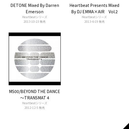
DETONE Mixed By Darren
Heartbeat Presents Mixed
Emerson
By DJ EMMA×AIR Vol.2
Heartbeatシリーズ
Heartbeatシリーズ
2013-10-23 発売
2013-6-19 発売
MS00/BEYOND THE DANCE
～TRANSMAT 4
Heartbeatシリーズ
2012-12-5 発売