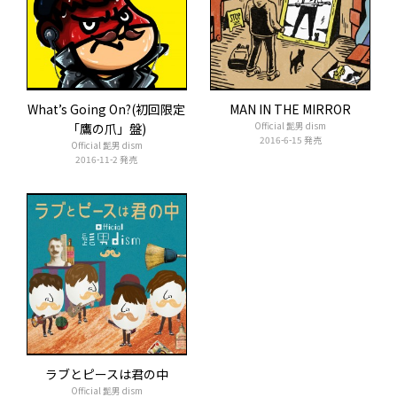
What’s Going On?(初回限定
MAN IN THE MIRROR
Official 髭男 dism
「鷹の爪」盤)
2016-6-15 発売
Official 髭男 dism
2016-11-2 発売
ラブとピースは君の中
Official 髭男 dism