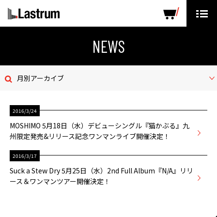
ARTISTS
LABEL PRODUCTS
DISTRIBUTION
NEWS
ニュース
月別アーカイブ
会社概要
2016/3/24
お問い合わせ
MOSHIMO 5月18日（水）デビューシングル『猫かぶる』九
州限定発売&リリース記念ワンマンライブ開催決定！
デモテープ
2016/3/17
プライバシーポリシー
Suck a Stew Dry 5月25日（水）2nd Full Album『N/A』リリ
ース＆ワンマンツアー開催決定！
ENGLISH PAGE