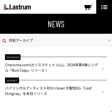
ARTISTS
LABEL PRODUCTS
DISTRIBUTION
NEWS
ニュース
月別アーカイブ
会社概要
2024/8/14
お問い合わせ
Charisma.com(カリスマドットコム)、2024年第4弾シング
ル『Bon Clap』リリース！
デモテープ
2024/8/7
プライバシーポリシー
バイリンガルアーティストROU clover が配信SG「Leaf
Stingray」を本日リリース
ENGLISH PAGE