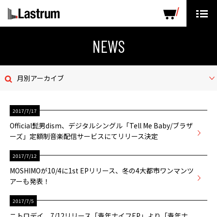
ARTISTS
LABEL PRODUCTS
DISTRIBUTION
NEWS
ニュース
月別アーカイブ
会社概要
2017/7/17
お問い合わせ
Official髭男dism、デジタルシングル「Tell Me Baby/ブラザ
ーズ」定額制音楽配信サービスにてリリース決定
デモテープ
2017/7/12
プライバシーポリシー
MOSHIMOが10/4に1st EPリリース、冬の4大都市ワンマンツ
アーも発表！
ENGLISH PAGE
2017/7/5
ニトロデイ、7/12リリース「青年ナイフEP」より「青年ナ