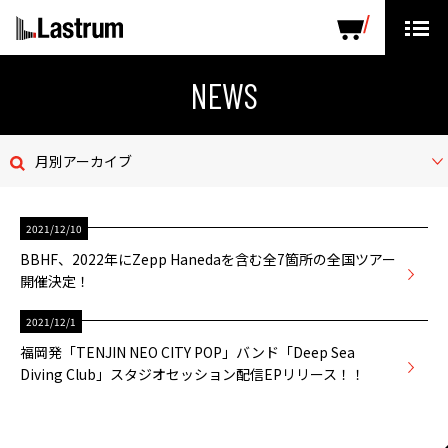
ARTISTS
LABEL PRODUCTS
DISTRIBUTION
NEWS
ニュース
月別アーカイブ
会社概要
2021/12/10
お問い合わせ
BBHF、2022年にZepp Hanedaを含む全7箇所の全国ツアー
開催決定！
デモテープ
2021/12/1
プライバシーポリシー
福岡発「TENJIN NEO CITY POP」バンド「Deep Sea
Diving Club」スタジオセッション配信EPリリース！！
ENGLISH PAGE