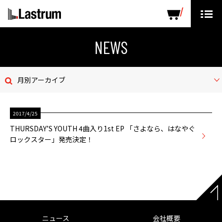
ARTISTS
LABEL PRODUCTS
DISTRIBUTION
NEWS
ニュース
月別アーカイブ
会社概要
2017/4/25
お問い合わせ
THURSDAY’S YOUTH 4曲入り1st EP 「さよなら、はなやぐ
ロックスター」発売決定！
デモテープ
プライバシーポリシー
ENGLISH PAGE
ニュース
会社概要