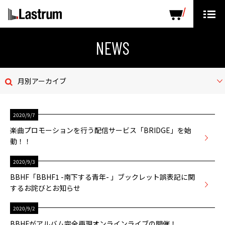
ARTISTS
LABEL PRODUCTS
DISTRIBUTION
NEWS
ニュース
月別アーカイブ
会社概要
2020/9/7
お問い合わせ
楽曲プロモーションを行う配信サービス「BRIDGE」を始
動！！
デモテープ
2020/9/3
プライバシーポリシー
BBHF「BBHF1 -南下する青年- 」ブックレット誤表記に関
するお詫びとお知らせ
ENGLISH PAGE
2020/9/2
BBHFがアルバム完全再現オンラインライブの開催！