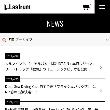
ARTISTS
LABEL PRODUCTS
DISTRIBUTION
NEWS
ニュース
月別アーカイブ
会社概要
2021/4/28
お問い合わせ
ベルマインツ、1stアルバム『MOUNTAIN』本日リリース。
リードトラック『微熱』のミュージックビデオも公開！
デモテープ
2021/4/25
プライバシーポリシー
Deep Sea Diving Club自主企画「フラッシュバック’21」に
Rin音の出演決定！！
ENGLISH PAGE
2021/4/23
BBHF新体制初、小野賢章ナレーションのCMソング「黒い翼