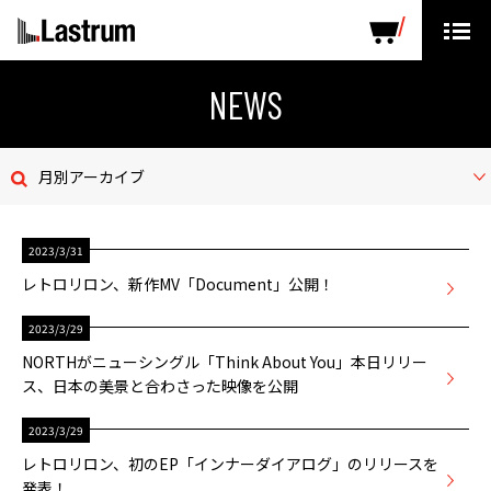
ARTISTS
LABEL PRODUCTS
DISTRIBUTION
NEWS
ニュース
月別アーカイブ
会社概要
2023/3/31
お問い合わせ
レトロリロン、新作MV「Document」公開！
デモテープ
2023/3/29
NORTHがニューシングル「Think About You」本日リリー
プライバシーポリシー
ス、日本の美景と合わさった映像を公開
ENGLISH PAGE
2023/3/29
レトロリロン、初のEP「インナーダイアログ」のリリースを
発表！