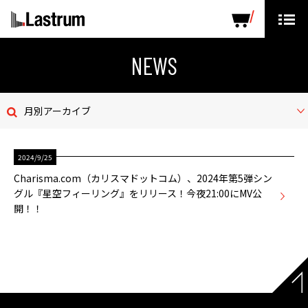
ARTISTS
LABEL PRODUCTS
DISTRIBUTION
NEWS
ニュース
月別アーカイブ
会社概要
2024/9/25
お問い合わせ
Charisma.com（カリスマドットコム）、2024年第5弾シン
グル『星空フィーリング』をリリース！今夜21:00にMV公
デモテープ
開！！
プライバシーポリシー
ENGLISH PAGE