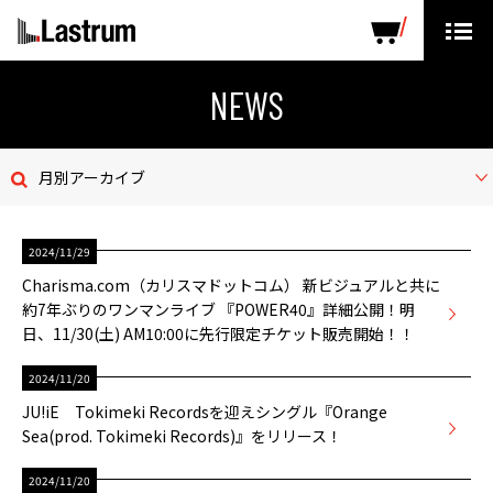
ARTISTS
LABEL PRODUCTS
DISTRIBUTION
NEWS
ニュース
月別アーカイブ
会社概要
2024/11/29
お問い合わせ
Charisma.com（カリスマドットコム） 新ビジュアルと共に
約7年ぶりのワンマンライブ 『POWER40』詳細公開！明
デモテープ
日、11/30(土) AM10:00に先行限定チケット販売開始！！
プライバシーポリシー
2024/11/20
JU!iE Tokimeki Recordsを迎えシングル『Orange
ENGLISH PAGE
Sea(prod. Tokimeki Records)』をリリース！
2024/11/20