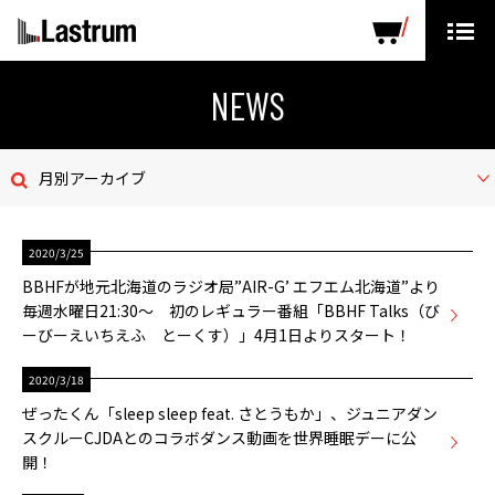
ARTISTS
LABEL PRODUCTS
DISTRIBUTION
NEWS
ニュース
月別アーカイブ
会社概要
2020/3/25
お問い合わせ
BBHFが地元北海道のラジオ局”AIR-G’ エフエム北海道”より
毎週水曜日21:30～ 初のレギュラー番組「BBHF Talks（び
デモテープ
ーびーえいちえふ とーくす）」4月1日よりスタート！
プライバシーポリシー
2020/3/18
ぜったくん「sleep sleep feat. さとうもか」、ジュニアダン
ENGLISH PAGE
スクルーCJDAとのコラボダンス動画を世界睡眠デーに公
開！