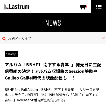
ARTISTS
LABEL PRODUCTS
DISTRIBUTION
NEWS
ニュース
月別アーカイブ
会社概要
2020/9/1
お問い合わせ
アルバム「BBHF1 -南下する青年- 」発売日に生配
デモテープ
信番組の決定！アルバム収録曲のSession映像や
Galileo Galilei時代の映像配信も！！
プライバシーポリシー
BBHF 2nd Full Album「BBHF1 -南下する青年- 」リリースを記
ENGLISH PAGE
念して発売日の9月2日（水）19時30分から「BBHF1 -南下する
青年- 」Release SP番組が生配信される。