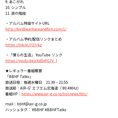
9. あこがれ
10. シンプル
11. 涙の階段
・アルバム特設サイトURL
http://birdbearhareandfish.com/1/
・アルバム予約/配信リンクまとめ
https://lnk.to/737rkz
・「僕らの生活」 YouTube リンク
https://youtu.be/cXdDxYG7V_I
★レギュラー番組概要
「BBHF Talks」
放送日程：毎週水曜日 21:30 ~ 21:55
放送局：AIR-G’ エフエム北海道（ 80.4MHz）
番組HP：
https://www.air-g.co.jp/hotnews/901/
mail：bbhf@air-g.co.jp
ハッシュタグ： #BBHF #BBHFTalks