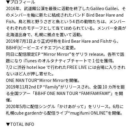
▼プロフィール
2016年、武道館公演を最後に活動を終了したGalileo Galilei、そ
のメンバーを軸に新たに結成されたバンド Bird Bear Hare and
Fish。鳥と熊と野うさぎと魚という4 匹の動物たちは、メンバー
それぞれのモチーフとして当てはめられている。メンバー全員が
北海道出身で、札幌に拠点を置いて活動。
2019年7月1日より正式呼称をBird Bear Hare and Fishから、
BBHF(ビービーエイチエフ)へと変更。
同日に配信限定EP “Mirror Mirror”をゲリラ release。各所で話
題になり iTunes のオルタナティブチャートで 1 位を獲得。
7/2 に渋谷 hotel koe で行われたFREE LIVE には会場に入りきれ
ないほど人が押し寄せた。
ONE MAN TOUR“Mirror Mirrorを開催。
2019年11月2nd EP “Family”がリリースされ、全国 10 カ所を廻
る全国ツアー「BBHF ONE MAN TOUR “FAM!FAM!FAM!”」を開
催。
2020年5月に配信シングル「かけあがって」をリリース。6月に
札幌cube gardenから配信ライブ“mugifumi ONLINE”を開催。
▼TOTAL INFO