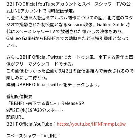
BBHFのOfficial YouTubeアカウントとスペースシャワーTVの公
式LINEアカウントで同時配信予定。
司会に大抜卓人を迎えアルバム制作についての話、北海道のスタ
ジオで撮影された初公開となるSession映像、Galileo Galilei時
代にスペースシャワーTV で放送された懐かしの映像もあり、
Galileo GalileiからBBHFまでの軌跡をたどる特別番組となって
いる。
さらにBBHF Official Twitterでカートゥン風、南下する青年の画
像がフリーでダウンロードできる。
この画像をつかった企画が9月2日の配信番組内で発表されるので
楽しみにして待とう。
詳細はBBHF Official Twitterをチェックしよう。
番組配信概要
「BBHF1 -南下する青年- 」Release SP
9月2日(水)19時30分スタート
配信URL
BBHF Official YouTube：
https://youtu.be/HFNFmmpLq0w
スペースシャワーTV LINE：