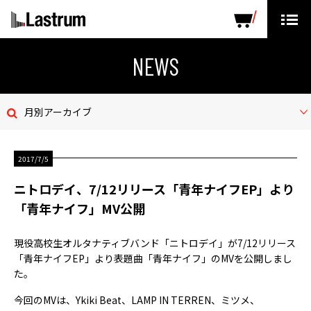
ARTISTS
LABEL PRODUCTS
DISTRIBUTION
NEWS
ニュース
月別アーカイブ
会社概要
2017/7/5
お問い合わせ
ニトロデイ、7/12リリース「青年ナイフEP」より
デモテープ
「青年ナイフ」MV公開
プライバシーポリシー
現役高校生オルタナティブバンド「ニトロデイ」が7/12リリース
「青年ナイフEP」より表題曲「青年ナイフ」のMVを公開しまし
ENGLISH PAGE
た。
今回のMVは、Ykiki Beat、LAMP IN TERREN、ミツメ、