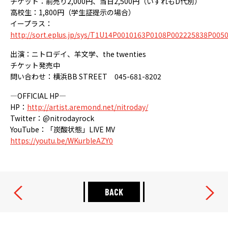
チケット：前売り2,000円、当日2,500円（いずれもD代別）
高校生：1,800円（学生証提示の場合）
イープラス：
http://sort.eplus.jp/sys/T1U14P0010163P0108P002225838P00
出演：ニトロデイ、羊文学、the twenties
チケット発売中
問い合わせ：横浜BB STREET 045-681-8202
―OFFICIAL HP―
HP：
http://artist.aremond.net/nitroday/
Twitter：@nitrodayrock
YouTube：「炭酸状態」LIVE MV
https://youtu.be/WKurbleAZY0
BACK