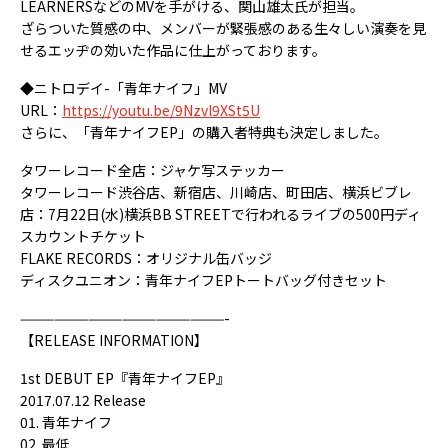
LEARNERSなどのMVを手がける、関山雄太氏が担当。
ざらついた質感の中、メンバーが緊張感のある生々しい演奏を見
せるエッヂの効いた作品に仕上がっております。
◆ニトロデイ-「青年ナイフ」MV
URL：
https://youtu.be/9Nzvl9XSt5U
さらに、「青年ナイフEP」の購入者特典も決定しました。
タワーレコード全店：ジャケ写ステッカー
タワーレコード渋谷店、新宿店、川崎店、町田店、横浜ビブレ
店：7月22日(水)横浜BB STREETで行われるライブの500円ディ
スカウントチケット
FLAKE RECORDS：オリジナル缶バッジ
ディスクユニオン：青年ナイフEPトートバッグ付きセット
——————————————————-
【RELEASE INFORMATION】
1st DEBUT EP『青年ナイフEP』
2017.07.12 Release
01. 青年ナイフ
02. 最低