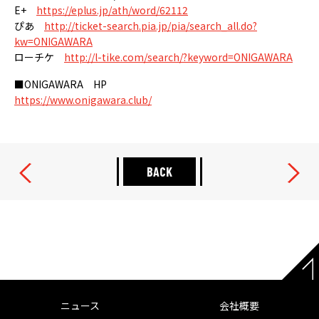
E+
https://eplus.jp/ath/word/62112
ぴあ
http://ticket-search.pia.jp/pia/search_all.do?
kw=ONIGAWARA
ローチケ
http://l-tike.com/search/?keyword=ONIGAWARA
■ONIGAWARA HP
https://www.onigawara.club/
BACK
ニュース
会社概要