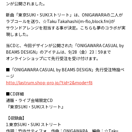
ンが公開されました。
新曲「東京SUKI・SUKIストリート」は、ONIGAWARAの二人が
ラブコールを送り、☆Taku Takahashi(m-flo,block.fm)が
サウンドアレンジを担当する事が決定。こちらも夢のコラボが実
現しました。
当CDと、今回デザインが公開された「ONIGAWARA CASUAL by
BEAMS DESIGN」のアイテムは、9/28（金）23：59まで
オンラインショップにて先行受注を受け付けます。
■「ONIGAWARA CASUAL by BEAMS DESIGN」先行受注特設ペ
ージ
http://lastrum.shop-pro.jp/?tid=2&mode=f8
■CD詳細
通販・ライブ会場限定CD
『東京SUKI・SUKIストリート』
【収録曲】
1.東京SUKI・SUKI ストリート
作詞：竹内サティフォ 作曲：ONIGAWARA 編曲：☆Taku