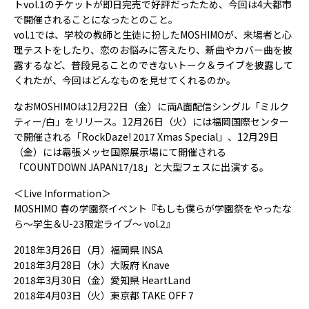
トvol.1のチケットが即日完売で好評だったため、今回は4大都市
で開催されることになったとのこと。
vol.1では、学校の教師と生徒に扮したMOSHIMOが、来場者と心
理テストをしたり、恋のお悩みに答えたり、新曲やカバー曲を披
露するなど、普段見ることのできないトーク＆ライブを披露して
くれたが、今回はどんなものを見せてくれるのか。
なおMOSHIMOは12月22日（金）に両A面配信シングル「ミルク
ティー/白」をリリース。12月26日（火）には福岡国際センター
で開催される「RockDaze! 2017 Xmas Special」、12月29日
（金）には幕張メッセ国際展示場にて開催される
「COUNTDOWN JAPAN17/18」と大型フェスに出演する。
＜Live Information＞
MOSHIMO 春の学園祭イベント『もしも僕らが学園祭をやったな
ら〜学生＆U-23限定ライブ〜 vol.2』
2018年3月26日（月）福岡県 INSA
2018年3月28日（水）大阪府 Knave
2018年3月30日（金）愛知県 HeartLand
2018年4月03日（火）東京都 TAKE OFF 7