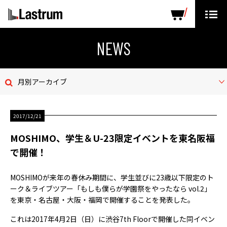
ARTISTS
LABEL PRODUCTS
DISTRIBUTION
NEWS
ニュース
月別アーカイブ
会社概要
2017/12/21
お問い合わせ
MOSHIMO、学生＆U-23限定イベントを東名阪福
デモテープ
で開催！
プライバシーポリシー
MOSHIMOが来年の春休み期間に、学生並びに23歳以下限定のト
ーク＆ライブツアー「もしも僕らが学園祭をやったなら vol.2」
ENGLISH PAGE
を東京・名古屋・大阪・福岡で開催することを発表した。
これは2017年4月2日（日）に渋谷7th Floorで開催した同イベン