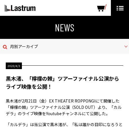
ARTISTS
LABEL PRODUCTS
DISTRIBUTION
NEWS
ニュース
月別アーカイブ
会社概要
2020/4/3
お問い合わせ
黒木渚、「檸檬の棘」ツアーファイナル公演から
デモテープ
ライブ映像を公開！
プライバシーポリシー
黒木渚が2月21日（金）EX THEATER ROPPONGIにて開催した
「檸檬の棘」ツアーファイナル公演（SOLD OUT）より、「カル
ENGLISH PAGE
デラ」のライブ映像をYoutubeチャンネルにて公開した。
「カルデラ」は当公演で黒木渚が、「私は誰かの目印になろうと