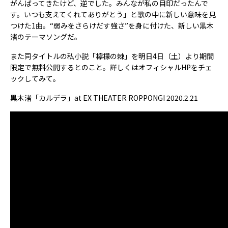
がんばってきたけど、逆でした。みんなが私の目印だったんで
す。いつも支えてくれてありがとう」と歌の中に新しい意味を見
つけた1曲。“弱みをさらけだす強さ”を身に付けた、新しい黒木
渚のテーマソングだ。
また同タイトルの私小説「檸檬の棘」を明日4日（土）より期間
限定で無料公開するとのこと。詳しくはオフィシャルHPをチェ
ックしてみて。
黒木渚「カルデラ」at EX THEATER ROPPONGI 2020.2.21