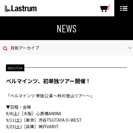
ARTISTS
LABEL PRODUCTS
DISTRIBUTION
NEWS
ニュース
月別アーカイブ
会社概要
2021/7/16
お問い合わせ
ベルマインツ、初単独ツアー開催！
デモテープ
「ベルマインツ 単独公演 〜秋の登山ツアー〜」
プライバシーポリシー
▼日程・会場
9/4(土)［大阪］心斎橋ANIMA
ENGLISH PAGE
9/11(土)［東京］渋谷TSUTAYA O-WEST
9/25(土)［兵庫］神戸VARIT.