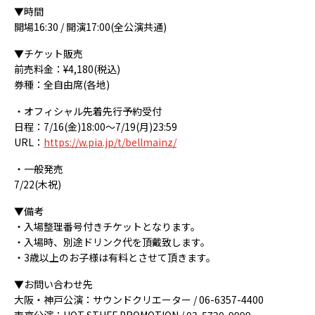
▼時間
開場16:30 / 開演17:00(全公演共通)
▼チケット販売
前売料金：¥4,180(税込)
券種：全自由席(各地)
・オフィシャル先着先行予約受付
日程：7/16(金)18:00〜7/19(月)23:59
URL：
https://w.pia.jp/t/bellmainz/
・一般発売
7/22(木祝)
▼備考
・入場整理番号付きチケットとなります。
・入場時、別途ドリンク代を頂戴致します。
・3歳以上のお子様は有料とさせて頂きます。
▼お問い合わせ先
大阪・神戸公演：サウンドクリエーター / 06-6357-4400