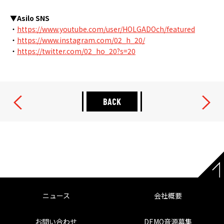
▼Asilo SNS
・
https://www.youtube.com/user/HOLGADOch/featured
・
https://www.instagram.com/02_h_20/
・
https://twitter.com/02_ho_20?s=20
BACK
ニュース
会社概要
お問い合わせ
DEMO音源募集