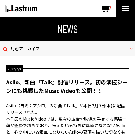
ARTISTS
LABEL PRODUCTS
DISTRIBUTION
NEWS
ニュース
月別アーカイブ
会社概要
2022/2/9
お問い合わせ
Asilo、新曲『Talk』配信リリース。初の演技シー
デモテープ
ンにも挑戦したMusic Videoも公開！！
プライバシーポリシー
Asilo（ヨミ：アシロ）の新曲『Talk』が本日2月9日(水)に配信
リリースされた。
ENGLISH PAGE
本作品のMusic Videoでは、数々の広告や映像を手掛ける馬場一
萌が監督を務めており、伝えたい気持ちに素直になれないAsilo
と、心の中にいる素直になりたいAsiloの葛藤を描いた切なくも