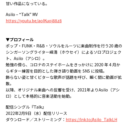
甘い作品になっている。
Asilo – “Talk” MV
https://youtu.be/aoIKuoj88z8
▼プロフィール
ポップ・FUNK・R&B・ソウルをルーツに楽曲制作を行う20 歳の
シンガーソングライター峰清（ホウセイ）によるソロプロジェク
ト、Asilo（アシロ）。
勉強の傍ら、コロナのステイホームをきっかけに 2020 年 4 月か
らギター練習を目的とした弾き語り動画を SNS に投稿。
飾らない姿と甘くビターな歌声が話題を呼び、瞬く間に動画が拡
散。
以降、オリジナル楽曲への反響を受け、2021年よりAsilo（アシ
ロ）として本格的に音楽活動を始動。
配信シングル『Talk』
2022年2月9日（水）配信リリース
ダウンロード／ストリーミング：
https://lnk.to/Asilo_TalkLH