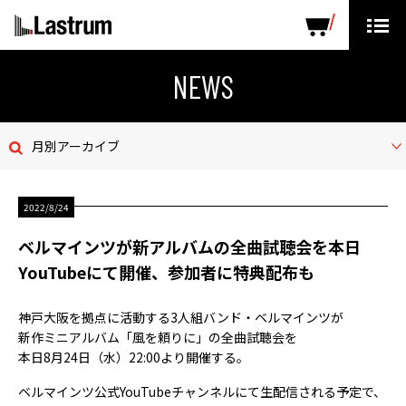
ARTISTS
LABEL PRODUCTS
DISTRIBUTION
NEWS
ニュース
月別アーカイブ
会社概要
2022/8/24
お問い合わせ
ベルマインツが新アルバムの全曲試聴会を本日
デモテープ
YouTubeにて開催、参加者に特典配布も
プライバシーポリシー
神戸大阪を拠点に活動する3人組バンド・ベルマインツが
新作ミニアルバム「風を頼りに」の全曲試聴会を
ENGLISH PAGE
本日8月24日（水）22:00より開催する。
ベルマインツ公式YouTubeチャンネルにて生配信される予定で、