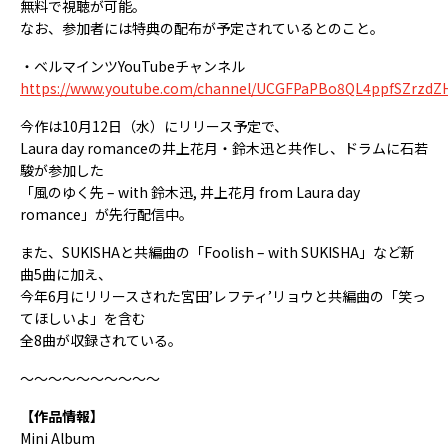
無料で視聴が可能。
なお、参加者には特典の配布が予定されているとのこと。
・ベルマインツYouTubeチャンネル
https://www.youtube.com/channel/UCGFPaPBo8QL4ppfSZrzdZ
今作は10月12日（水）にリリース予定で、
Laura day romanceの井上花月・鈴木迅と共作し、ドラムに石若
駿が参加した
「風のゆく先 – with 鈴木迅, 井上花月 from Laura day
romance」が先行配信中。
また、SUKISHAと共編曲の「Foolish – with SUKISHA」など新
曲5曲に加え、
今年6月にリリースされた宮田’レフティ’リョウと共編曲の「笑っ
てほしいよ」を含む
全8曲が収録されている。
～～～～～～～～～～
【作品情報】
Mini Album