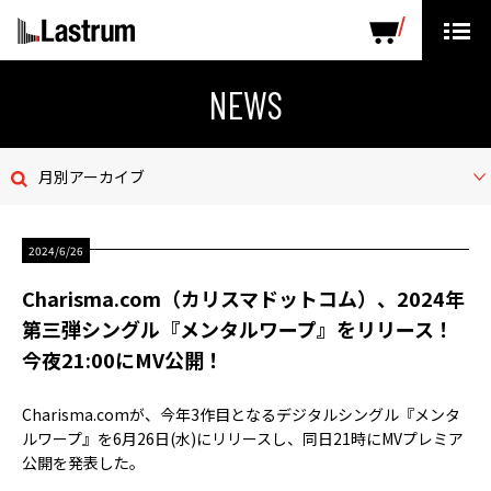
ARTISTS
LABEL PRODUCTS
DISTRIBUTION
NEWS
ニュース
月別アーカイブ
会社概要
2024/6/26
お問い合わせ
Charisma.com（カリスマドットコム）、2024年
デモテープ
第三弾シングル『メンタルワープ』をリリース！
今夜21:00にMV公開！
プライバシーポリシー
Charisma.comが、今年3作目となるデジタルシングル『メンタ
ENGLISH PAGE
ルワープ』を6月26日(水)にリリースし、同日21時にMVプレミア
公開を発表した。