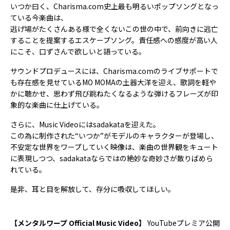
いつか曰く、Charisma.com史上最も明るいポップソングとなっ
ている今楽曲は、
逃げ場がたくさんある様で全くないこの世の中で、前向きに逃亡
することを提案するエスケープソング。責任感への感度が高い人
にこそ、口ずさんで欲しいと語っている。
サウンドプロデュースには、Charisma.comのライブサポートで
も存在感を見せているMO MOMAの土器大洋を迎え、歌詞を軽や
かに聴かせ、思わず飛び跳ねたくなるような弾けるフレーズが印
象的な楽曲に仕上げている。
さらに、Music Videoにはsadakataを迎えた。
この為に制作された“いつか”がモデルのキャラクターが登場し、
不安定な世界をワープしていく映像は、楽曲の世界観をキュート
に表現しつつ、sadakataならではの絶妙な奇妙さが散りばめら
れている。
是非、耳と目を解放して、存分に吸収してほしい。
【メンタルワープ Official Music Video】
YouTubeプレミア公開