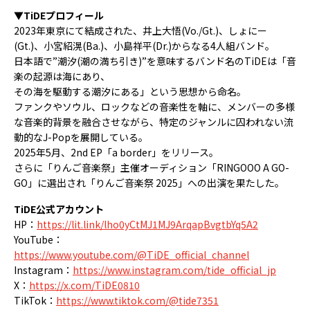
▼TiDEプロフィール
2023年東京にて結成された、井上大悟(Vo./Gt.)、しょにー
(Gt.)、小宮紹滉(Ba.)、小島祥平(Dr.)からなる4人組バンド。
日本語で”潮汐(潮の満ち引き)”を意味するバンド名のTiDEは「音
楽の起源は海にあり、
その海を駆動する潮汐にある」という思想から命名。
ファンクやソウル、ロックなどの音楽性を軸に、メンバーの多様
な音楽的背景を融合させながら、特定のジャンルに囚われない流
動的なJ-Popを展開している。
2025年5月、2nd EP「a border」をリリース。
さらに「りんご音楽祭」主催オーディション「RINGOOO A GO-
GO」に選出され「りんご音楽祭 2025」への出演を果たした。
TiDE公式アカウント
HP：
https://lit.link/lho0yCtMJ1MJ9ArqapBvgtbYq5A2
YouTube：
https://www.youtube.com/@TiDE_official_channel
Instagram：
https://www.instagram.com/tide_official_jp
X：
https://x.com/TiDE0810
TikTok：
https://www.tiktok.com/@tide7351