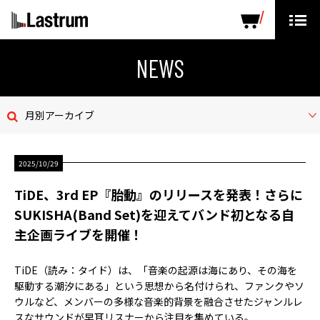
ARTISTS
LABEL PRODUCTS
DISTRIBUTION
NEWS
ニュース
月別アーカイブ
会社概要
2025/10/29
お問い合わせ
TiDE、3rd EP『胎動』のリリースを発表！さらに
デモテープ
SUKISHA(Band Set)を迎えてバンド初となる自
主企画ライブを開催！
プライバシーポリシー
TiDE（読み：タイド）は、「音楽の起源は海にあり、その海を
ENGLISH PAGE
駆動する潮汐にある」という思想から名付けられ、ファンクやソ
ウルなど、メンバーの多様な音楽的背景を融合させたジャンルレ
スなサウンドが早耳リスナーから注目を集めている。