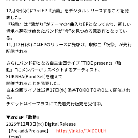
12月3日(水)に3rd EP『胎動』をデジタルリリースすることを発
表した。
『胎動』は “繋がり”がテーマの4曲入りEPとなっており、新しい
境地へ芽吹き始めたバンドが“今”を見つめる意欲作となってい
る。
11月12日(水)にはEPのリリースに先駆け、収録曲「祝祭」が先行
配信される。
さらにバンド初となる自主企画ライブ ”TiDE presents『胎
動』”にメンバーがリスペクトするアーティスト、
SUKISHA(Band Set)を迎えて
開催されることを発表した。
自主企画ライブは12月17日(水) 渋谷TOKIO TOKYOにて開催され
る。
チケットはイープラスにて先着先行販売を受付中。
▼3rd EP『胎動』
2025年12月3日(水) Digital Release
【Pre-add/Pre-save】：
https://lnk.to/TAIDOULH
【曲順】