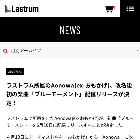
ARTISTS
LABEL PRODUCTS
DISTRIBUTION
NEWS
ニュース
月別アーカイブ
会社概要
2026/6/1
お問い合わせ
ラストラム所属のAonowa(ex-おもかげ)、改名後
デモテープ
初の楽曲「ブルーモーメント」配信リリースが決
定！
プライバシーポリシー
ラストラムに所属をしたAonowa(ex-おもかげ)が、新曲「ブルー
ENGLISH PAGE
モーメント」を6月10日に配信リリースすることが決定した。
４月18日にアーティスト名を「おもかげ」から「Aonowa」に改