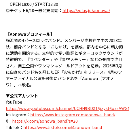
OPEN 18:00 / START18:30
◎チケット6/10一般発売開始：
https://eplus.jp/aonowa/
【Aonowaプロフィール】
横浜発の4ピースロックバンド。メンバーが高校在学中の2023年
秋、前身バンドとなる「おもかげ」を結成、都内を中心に精力的
に活動を開始する。文学的で儚い歌詞とギターロックサウンドが
特徴的で、『ラベンダー』や『青空メモリー』などの楽曲で注目
され、自主企画やワンマンはソールドアウトを記録。2026年3月
に自身のバンド名を冠したEP『おもかげ』をリリース。4月のツ
アーファイナル公演を最後にバンド名を「Aonowa（アオノ
ワ）」へ改名。
▼公式アカウント
YouTube：
https://www.youtube.com/channel/UCHH9BDX15jzykt6ozsAWG
Instagram：
https://www.instagram.com/aonowa_band/
X：
https://x.com/aonowa_band?s=20
TikTok：
https://www.tiktok.com/@aonowa_band