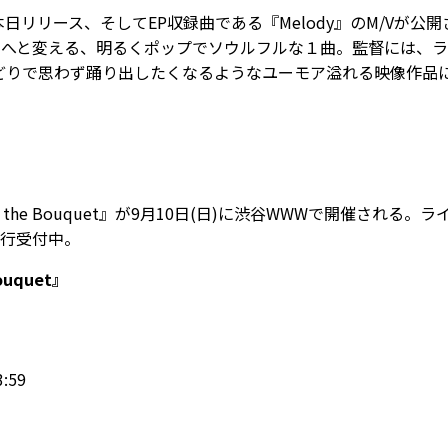
et』が本日リリース、そしてEP収録曲である『Melody』のM/
へと変える、明るくポップでソウルフルな１曲。監督には、ラ
とりどりで思わず踊り出したくなるようなユーモア溢れる映像作品
ith the Bouquet』が9月10日(日)に渋谷WWWで開催
先行受付中。
Bouquet』
:59