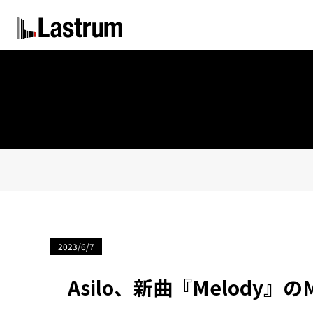
2023/6/7
Asilo、新曲『Melod