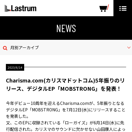
ARTISTS
LABEL PRODUCTS
DISTRIBUTION
NEWS
ニュース
月別アーカイブ
会社概要
2023/6/14
お問い合わせ
Charisma.com(カリスマドットコム)5年振りのリ
デモテープ
リース、デジタルEP「MOBSTRONG」を発表！
プライバシーポリシー
今年デビュー10周年を迎えるCharisma.comが、5年振りとなる
デジタルEP「MOBSTRONG」を7月12日(水)にリリースすること
ENGLISH PAGE
を発表した。
又、このEPに収録されている「ローガイズ」が6月14日(水)に先
行配信された。カリスマのサウンドに欠かせない山田康人によっ