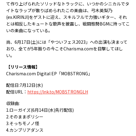
て作り上げられたソリッドなトラックに、いつかのシニカルでタ
イトなラップが散りばめられたこの楽曲は、弓木英梨乃
(ex.KIRINJI)をゲストに迎え、スキルフルで力強いギター、それ
とは相反したキュートな歌声を披露し、戦闘態勢BGMに持ってこ
いの楽曲になっている。
尚、6月17日(土)には「やついフェス2023」への出演も決まって
おり、全てが5年振りの今こそCharisma.comを目撃してほし
い。
【リリース情報】
Charisma.com Digital EP「MOBSTRONG」
配信日:7月12日(水)
配信URL：
https://lnk.to/MOBSTRONGLH
収録曲:
1.ローガイズ(6月14日(水)先行配信)
2.そのままポリシー
3.そっちモノノ怪
4.カンブリアダンス